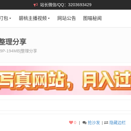
站长微信/QQ：3203693429
打包
碧桃主播视频
网站公告
图喵秘闻
B]整理分享
9P-194MB]整理分享
0
|
抢沙发
|
隐藏边栏