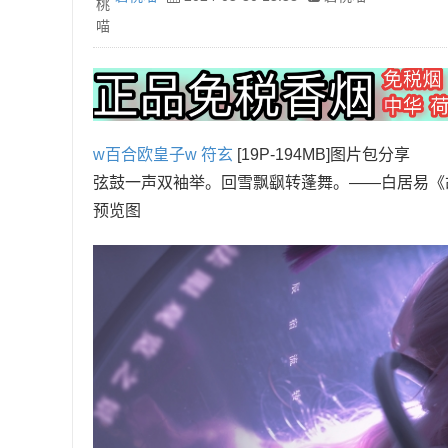
w百合欧皇子w
符玄
[19P-194MB]图片包分享
弦鼓一声双袖举。回雪飘飖转蓬舞。——白居易《
预览图