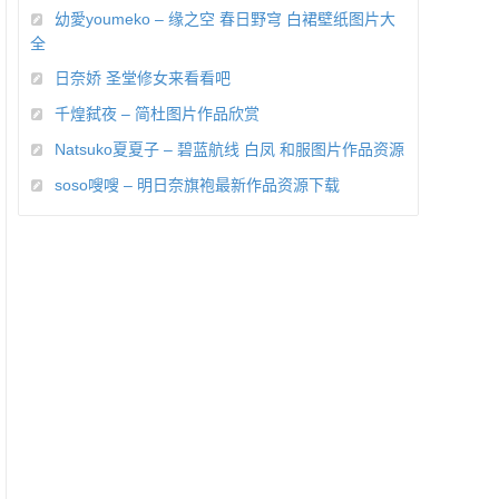
幼愛youmeko – 缘之空 春日野穹 白裙壁纸图片大
全
日奈娇 圣堂修女来看看吧
千煌弑夜 – 简杜图片作品欣赏
Natsuko夏夏子 – 碧蓝航线 白凤 和服图片作品资源
soso嗖嗖 – 明日奈旗袍最新作品资源下载