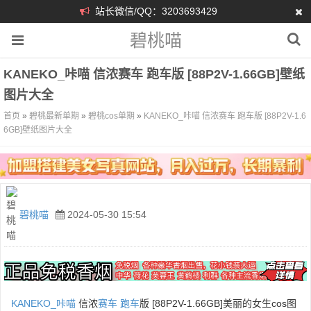
站长微信/QQ：3203693429
碧桃喵
KANEKO_咔喵 信浓赛车 跑车版 [88P2V-1.66GB]壁纸
图片大全
首页
»
碧桃最新单期
»
碧桃cos单期
»
KANEKO_咔喵 信浓赛车 跑车版 [88P2V-1.6
6GB]壁纸图片大全
碧桃喵
2024-05-30 15:54
KANEKO_咔喵
信浓
赛车
跑车
版 [88P2V-1.66GB]美丽的女生cos图