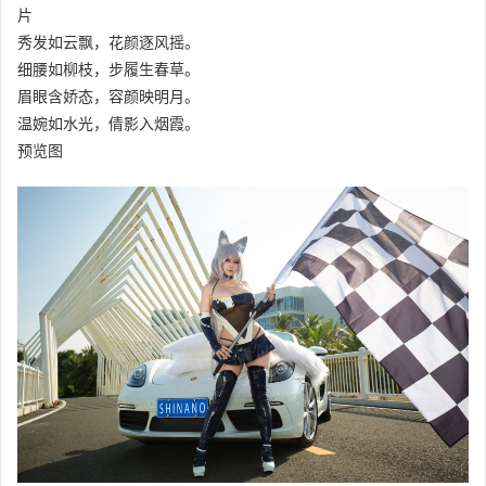
片
秀发如云飘，花颜逐风摇。
细腰如柳枝，步履生春草。
眉眼含娇态，容颜映明月。
温婉如水光，倩影入烟霞。
预览图