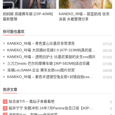
焖焖碳 高雄赛车娘 [23P-40MB]
KANEKO_咔喵 – 碧蓝航线 信浓
最新整理
泳装 水着整理分享
你可能也喜欢
♥
KANEKO_咔喵 – 黑色爱心比基尼非常漂亮
07/12
♥
KANEKO_咔喵 大凤婚纱花嫁2.0 [47P-319MB]真的是yyds！
05/30
♥
KANEKO_咔喵 – 透明白护士 比基尼美丽的女生cos图片
07/02
♥
三刀刀miido 巴尔的摩赛车娘 [36P-582MB]适合珍藏
07/06
♥
洛璃LoLiSAMA 企业 赛车女郎cos图片欣赏
06/08
♥
KANEKO_咔喵 – 紫色半透镂空兔女郎+对镜自拍cos作品欣赏
07/03
热评文章
钛合金TiTi – 風仙子来看看吧
1
0
桜井宁宁 失眠冲剂 24年7月Partme会员订阅【43P-1V355MB】下载欣赏
2
0
浅安安Yuki – 烈艳cos作品欣赏