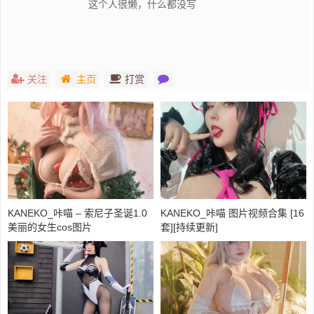
这个人很懒，什么都没写
关注
主页
打赏
KANEKO_咔喵 – 索尼子圣诞1.0
KANEKO_咔喵 图片视频合集 [16
美丽的女生cos图片
套][持续更新]