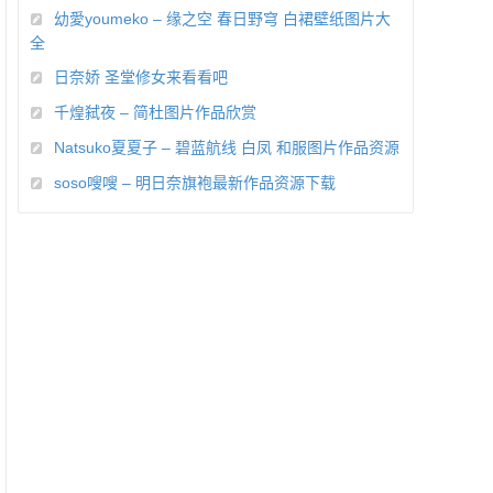
幼愛youmeko – 缘之空 春日野穹 白裙壁纸图片大
全
日奈娇 圣堂修女来看看吧
千煌弑夜 – 简杜图片作品欣赏
Natsuko夏夏子 – 碧蓝航线 白凤 和服图片作品资源
soso嗖嗖 – 明日奈旗袍最新作品资源下载