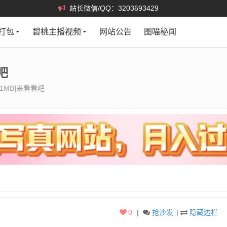
站长微信/QQ：3203693429
打包
碧桃主播视频
网站公告
图喵秘闻
吧
-51MB]来看看吧
0
|
抢沙发
|
隐藏边栏