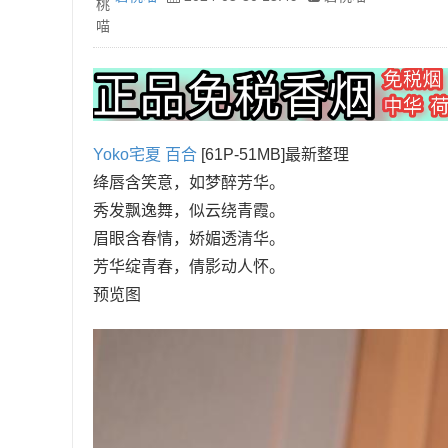
Yoko宅夏
百合
[61P-51MB]最新整理
绛唇含笑意，如梦醉芳华。
秀发飘逸舞，似云绕青霞。
眉眼含春情，娇媚透清华。
芳华绽青春，倩影动人怀。
预览图