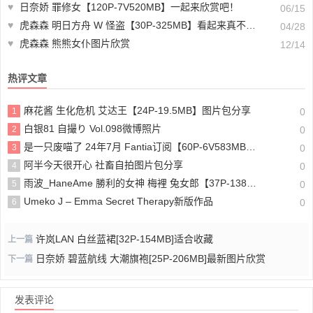
♥
日奈娇 罪修女【120P-7V520MB】一起来欣赏吧！
06/15
♥
虎森森 明日方舟 W 怪盗【30P-325MB】看起来真不错哦
04/28
♥
虎森森 熊熊女仆图片欣赏
12/14
热评文章
麻花酱 生化危机 艾达王【24P-19.5MB】图片包分享
1
0
白银81 自撮り Vol.098微博照片
2
0
是一只废喵了 24年7月 Fantia订阅【60P-6V583MB】下载
3
0
阿半今天很开心 社畜自拍图片包分享
4
0
雨波_HaneAme 勝利的女神 梅裡 兔女郎【37P-138MB】整理分享
5
0
Umeko J – Emma Secret Therapy新版作品
6
0
许岚LAN 白丝蓝裙[32P-154MB]适合收藏
上一篇
日奈娇 碧蓝航线 大潮旗袍[25P-206MB]最新图片欣赏
下一篇
发表评论