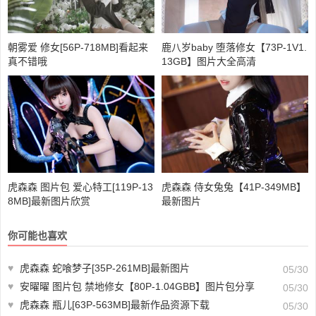
朝雾爱 修女[56P-718MB]看起来
鹿八岁baby 堕落修女【73P-1V1.
真不错哦
13GB】图片大全高清
虎森森 图片包 爱心特工[119P-13
虎森森 侍女兔兔【41P-349MB】
8MB]最新图片欣赏
最新图片
你可能也喜欢
♥
虎森森 蛇喰梦子[35P-261MB]最新图片
05/30
♥
安曜曜 图片包 禁地修女【80P-1.04GBB】图片包分享
05/30
♥
虎森森 瓶儿[63P-563MB]最新作品资源下载
05/30