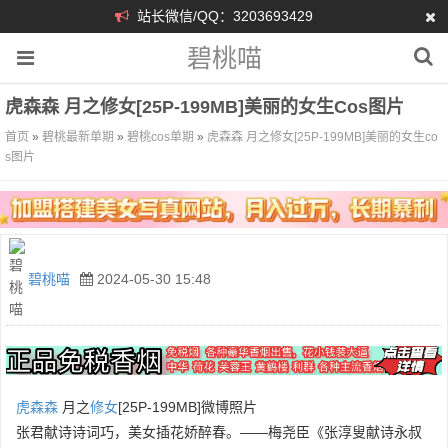
站长微信/QQ：3203693429
碧桃喵
虎森森 月之修女[25P-199MB]美丽的女生cos图片
首页
»
碧桃最新单期
»
碧桃cos单期
»
虎森森 月之修女[25P-199MB]美丽的女生co
s图片
碧桃喵
2024-05-30 15:48
虎森森
月之
修女
[25P-199MB]微博照片
张君献诗诗词巧，美女插花娇醉春。——梅尧臣《张淳叟献诗永叔