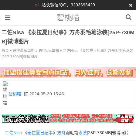
站长微信/QQ：3203693429
碧桃喵
二佐Nisa 《泰拉夏日纪事》方舟羽毛笔泳装[25P-730M
B]微博图片
首页
»
碧桃最新单期
»
碧桃cos单期
»
二佐Nisa 《泰拉夏日纪事》方舟羽毛笔泳装
[25P-730MB]微博图片
碧桃喵
2024-05-30 15:46
二佐Nisa
《
泰拉夏日纪事
》
方舟
羽毛笔
泳装
[25P-730MB]微博照片