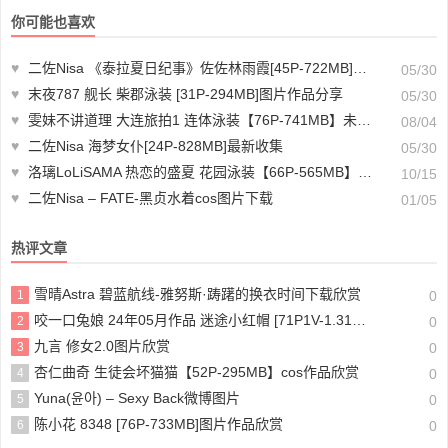
你可能也喜欢
♥
二佐Nisa 《泰拉夏日纪事》佐佐林雨霞[45P-722MB]非常漂亮
05/30
♥
末夜787 舰长 柴郡泳装 [31P-294MB]图片作品分享
05/30
♥
雯妹不讲道理 大连旅拍1 连体泳装【76P-741MB】未删减图片作品
08/04
♥
二佐Nisa 海梦女仆[24P-828MB]最新收集
05/30
♥
洛璃LoLiSAMA 热恋的盛夏 花园泳装【66P-565MB】图片作品分享
10/15
♥
二佐Nisa – FATE-黑贞水着cos图片下载
01/05
热评文章
雪晴Astra 碧蓝航线-雅努斯·踌躇的换衣时间下载欣赏
1
0
咬一口兔娘 24年05月作品 迷途小红帽 [71P1V-1.31GB]下载欣赏
2
0
九言 修女2.0图片欣赏
3
0
杏仁曲奇 生徒会坏猫猫【52P-295MB】cos作品欣赏
4
0
Yuna(윤아) – Sexy Back微博图片
5
0
陈小花 8348 [76P-733MB]图片作品欣赏
6
0