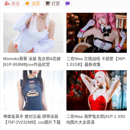
关注
主页
打赏
Momoko葵葵 泳装 兔女郎&花嫁
二佐Nisa 交错战线 卡提那【36P-
[61P-858MB]cos作品欣赏
1.01GB】最新收集
神楽坂真冬 絶対企画 绑带泳装
二佐Nisa 海梦兔女郎[41P-1.33G
【75P-2V232MB】cos图片下载
B]图片大全高清