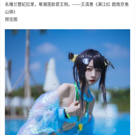
名播兰簪妃后里，晕潮莲脸君王侧。——王清惠《满江红·题南京夷
山驿》
预览图