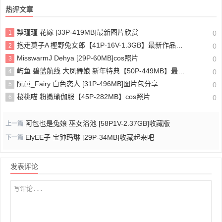
热评文章
梨瑾瑾 花嫁 [33P-419MB]最新图片欣赏
1
0
抱走莫子A 樫野兔女郎【41P-16V-1.3GB】最新作品资源下载
2
0
MisswarmJ Dehya [29P-60MB]cos照片
3
0
屿鱼 碧蓝航线 大凤舞娘 新年特典【50P-449MB】最新图片欣赏
4
0
阮邑_Fairy 白色恋人 [31P-496MB]图片包分享
5
0
桜桃喵 粉嫩瑜伽服【45P-282MB】cos照片
6
0
阿包也是兔娘 巫女浴池 [58P1V-2.37GB]收藏版
上一篇
ElyEE子 宝钟玛琳 [29P-34MB]收藏起来吧
下一篇
发表评论