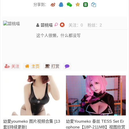
分享到：
碧桃喵
关注：
0
粉丝：
2
这个人很懒，什么都没写
关注
主页
打赏
幼愛youmeko 图片视频合集 [13
幼愛Youmeko 泰丝 TESS Set Er
套][持续更新]
ophone【18P-211MB】视图欣赏