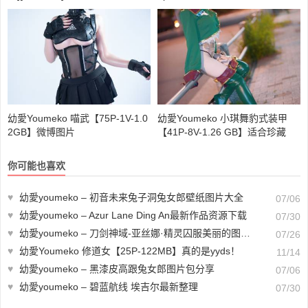
幼愛Youmeko 喵武【75P-1V-1.0
幼愛Youmeko 小琪舞豹式装甲
2GB】微博图片
【41P-8V-1.26 GB】适合珍藏
你可能也喜欢
♥
幼愛youmeko – 初音未来兔子洞兔女郎壁纸图片大全
07/06
♥
幼愛youmeko – Azur Lane Ding An最新作品资源下载
07/30
♥
幼愛youmeko – 刀剑神域-亚丝娜·精灵囚服美丽的图片欣赏
07/26
♥
幼愛Youmeko 修道女【25P-122MB】真的是yyds！
11/14
♥
幼愛youmeko – 黑漆皮高跟兔女郎图片包分享
07/06
♥
幼愛youmeko – 碧蓝航线 埃吉尔最新整理
07/30