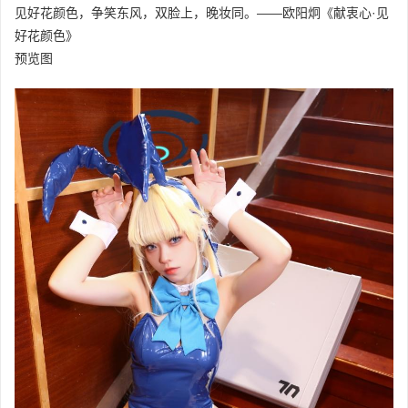
见好花颜色，争笑东风，双脸上，晚妆同。——欧阳炯《献衷心·见
好花颜色》
预览图