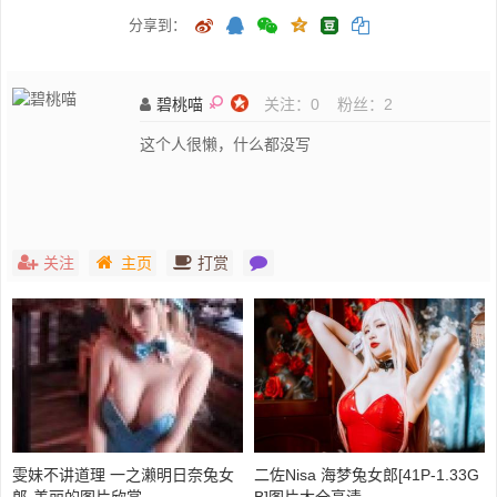
分享到：
碧桃喵
关注：
0
粉丝：
2
这个人很懒，什么都没写
关注
主页
打赏
雯妹不讲道理 一之濑明日奈兔女
二佐Nisa 海梦兔女郎[41P-1.33G
郎-美丽的图片欣赏
B]图片大全高清