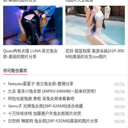
Quan冉有点饿 LUNA 高叉兔女
花铃 碧蓝档案 美游泳装[41P-305
郎-美丽的图片分享
MB]美丽的女生cos图片
你可能也喜欢
♥
Natsuko夏夏子 夜兰兔女郎-整理分享
07/31
♥
九言 喜多川兔女郎 [48P6V-696MB]一起来欣赏吧！
05/30
♥
阿包也是兔娘 黑枪 呆兔女郎来看看吧
05/31
♥
Vams子 光辉兔女郎[38P-626MB]适合收藏
05/30
♥
十万珍吱伏特 加藤惠户外兔女郎图片欣赏
05/31
♥
日奈娇 琳妮特 兔女郎[29P-532MB]美丽的图片分享
05/30