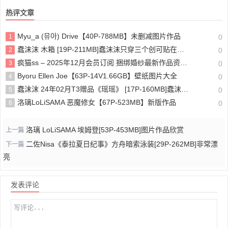
热评文章
Myu_a (뮤아) Drive【40P-788MB】未删减图片作品
1
0
蠢沫沫 木箱 [19P-211MB]蠢沫沫只穿三个创可贴在哪找？
2
0
疯猫ss – 2025年12月会员订阅 捆绑婚纱最新作品资源下载
3
0
Byoru Ellen Joe【63P-14V1.66GB】壁纸图片大全
4
0
蠢沫沫 24年02月T3赠品《瑶瑶》 [17P-160MB]蠢沫沫创可贴图片
5
0
洛璃LoLiSAMA 恶魔修女【67P-523MB】新版作品
6
0
洛璃 LoLiSAMA 埃姆登[53P-453MB]图片作品欣赏
上一篇
二佐Nisa《泰拉夏日纪事》方舟暗索泳装[29P-262MB]非常漂
下一篇
亮
发表评论