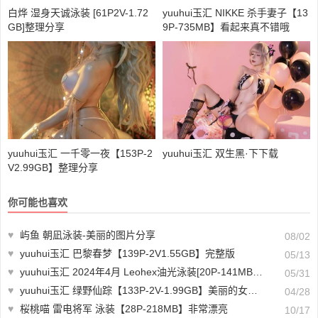
白烨 湿身天诚泳装 [61P2V-1.72
yuuhui玉汇 NIKKE 杀手妻子【13
GB]整理分享
9P-735MB】看起来真不错哦
yuuhui玉汇 一千零一夜【153P-2
yuuhui玉汇 双生黑·下下载
V2.99GB】整理分享
你可能也喜欢
♥
屿鱼 朝凪泳装-美丽的图片分享
08/02
♥
yuuhui玉汇 巴黎春梦【139P-2V1.55GB】完整版
05/13
♥
yuuhui玉汇 2024年4月 Leohex油光泳装[20P-141MB]适合珍藏
05/31
♥
yuuhui玉汇 绿野仙踪【133P-2V-1.99GB】美丽的女生图片
04/28
♥
桜桃喵 雷电将军 泳装【28P-218MB】非常漂亮
10/17