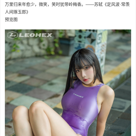
万里归来年愈少，微笑，笑时犹带岭梅香。——苏轼《定风波·常羡
人间琢玉郎》
预览图