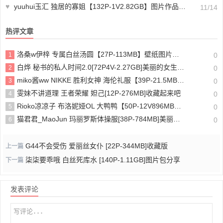
♥
yuuhui玉汇 独居的寡姐【132P-1V2.82GB】图片作品分享
11/14
热评文章
洛桑w伊梓 专属白丝汤圆【27P-113MB】壁纸图片大全
1
0
白烨 秘书的私人时间2.0[72P4V-2.27GB]美丽的女生cos图片
2
0
miko酱ww NIKKE 胜利女神 海伦礼服【39P-21.5MB】图片作品资源
3
0
雯妹不讲道理 王者荣耀 妲己[12P-276MB]收藏起来吧
4
0
Rioko凉凉子 布洛妮娅OL 大鸭鸭【50P-12V896MB】适合珍藏
5
0
猫君君_MaoJun 玛丽罗斯体操服[38P-784MB]美丽的女生图片
6
0
G44不会受伤 爱丽丝女仆 [22P-344MB]收藏版
上一篇
柒柒要乖哦 白丝死库水 [140P-1.11GB]图片包分享
下一篇
发表评论