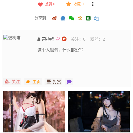
点赞
0
收藏 0
分享到：
碧桃喵
关注：
0
粉丝：
2
这个人很懒，什么都没写
关注
主页
打赏