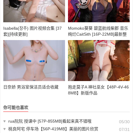
Isabella(장주) 图片视频合集 [37
Momoko葵葵 碧蓝航线柴郡 音乐
套][持续更新]
绚烂CaitSith [16P-22MB]最新整
理
日奈娇 男浴室保洁员适合收藏
抱走莫子A 神社巫女【48P-4V-46
8MB】新版作品
你可能也喜欢
♥
rua阮阮 授课中 [57P-855MB]看起来真不错哦
05/30
♥
桃良阿宅 停车场【56P-419MB】美丽的图片欣赏
07/31