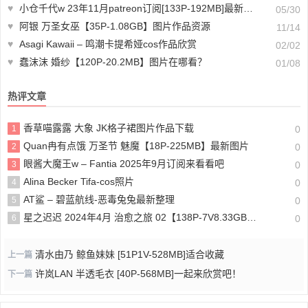
♥
小仓千代w 23年11月patreon订阅[133P-192MB]最新收集
05/30
♥
阿银 万圣女巫【35P-1.08GB】图片作品资源
11/14
♥
Asagi Kawaii – 鸣潮卡提希娅cos作品欣赏
02/02
♥
蠢沫沫 婚纱【120P-20.2MB】图片在哪看？
01/08
热评文章
香草喵露露 大象 JK格子裙图片作品下载
1
0
Quan冉有点饿 万圣节 魅魔【18P-225MB】最新图片
2
0
眼酱大魔王w – Fantia 2025年9月订阅来看看吧
3
0
Alina Becker Tifa-cos照片
4
0
AT鲨 – 碧蓝航线-恶毒兔兔最新整理
5
0
星之迟迟 2024年4月 治愈之旅 02【138P-7V8.33GB】cos照片
6
0
清水由乃 鲸鱼妹妹 [51P1V-528MB]适合收藏
上一篇
许岚LAN 半透毛衣 [40P-568MB]一起来欣赏吧！
下一篇