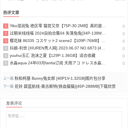
热评文章
Yiko湿润兔 绝区零 猫宫又奈【75P-30.2MB】真的是yyds！
1
0
过期米线线喵 2024自拍合集04 失落兔兔[34P-138MB]过期米线线喵是做什么的？
2
0
樱花妹 86335 コスケット2 scene2【109P-76MB】cos作品欣赏
3
0
抖娘-利世 [XIUREN秀人网] 2023.06.07 NO.6873 [47P-386MB]抖娘利世定制
4
0
yuuhui玉汇 泡沫之夏【129P-1.36GB】适合收藏
5
0
水淼aqua 24年03月fantia订阅 天雨アコ ドレス水淼aqua付费图片分享
6
0
秋和柯基 Bunny兔女郎 [40P1V-1.32GB]图片包分享
上一篇
花铃 碧蓝航线-奥古斯特(铁血猫猫)[45P-288MB]下载欣赏
下一篇
发表评论