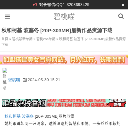
站长微信/QQ：3203693429
碧桃喵
秋和柯基 波塞冬 [20P-303MB]最新作品资源下载
首页
»
碧桃最新单期
»
碧桃cos单期
»
秋和柯基 波塞冬 [20P-303MB]最新作品资源
下载
碧桃喵
2024-05-30 15:21
秋和柯基
波塞冬
[20P-303MB]图片欣赏
她的眼眸如同一汪清泉，透着深邃的智慧和柔情。一头丝丝柔软的