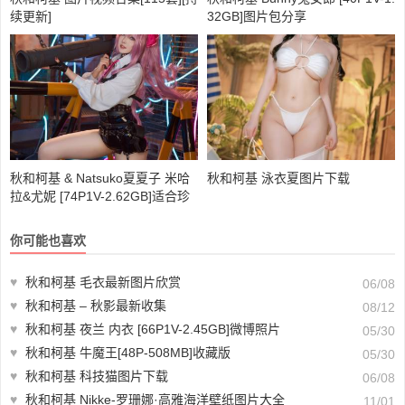
续更新]
32GB]图片包分享
秋和柯基 & Natsuko夏夏子 米哈
秋和柯基 泳衣夏图片下载
拉&尤妮 [74P1V-2.62GB]适合珍
藏
你可能也喜欢
♥
秋和柯基 毛衣最新图片欣赏
06/08
♥
秋和柯基 – 秋影最新收集
08/12
♥
秋和柯基 夜兰 内衣 [66P1V-2.45GB]微博照片
05/30
♥
秋和柯基 牛魔王[48P-508MB]收藏版
05/30
♥
秋和柯基 科技猫图片下载
06/08
♥
秋和柯基 Nikke-罗珊娜·高雅海洋壁纸图片大全
11/01