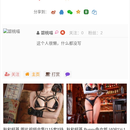
分享到：
碧桃喵
关注：
0
粉丝：
2
这个人很懒，什么都没写
关注
主页
打赏
秋和柯基 图片视频合集[115套][持
秋和柯基 Bunny兔女郎 [40P1V-1.