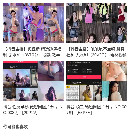
【抖音主播】狐狸精 精选跳舞福
【抖音主播】呲呲呲不宝呀 跳舞
利 无水印（3V10分）-跳舞教学
福利 无水印（20V2G）-素材视频
下载
抖音 性感羊秘 微密圈图片分享 N
抖音 萌二 微密圈图片分享 NO.00
O.003期 【20P1V】
7期 【65P7V】
你可能也喜欢