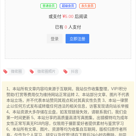
普通会员
超级会员
永久会员
或支付
5.00
后阅读
已有
0
人支付
登录
立即注册
微密圈
微密圈照片
抖音
1、本站所有文章内容均来源于互联网，我站仅作收集整理，VIP/积分
赞助/打赏等费用仅为维持网站正常运转 2、本站部分文章、图片不代表
本站立场，并不代表本站赞同其观点和对其真实性负责 3、本站一律禁
止以任何方式发布或转载任何违法的相关信息，访客发现请向站长举报
4、本站资源大多存储在云盘，如发现链接失效，请联系我们，我们会
第一时间更新 5、本站分享的高质量高清写真图集，出镜模特均为成年
女性正常写真无R18内容，仅限用于摄影爱好者提供素材与鉴赏学习
6、本站所有文章、图片、资源等均为收集自互联网，版权归原作者所
有。仅作为个人学习、研究以及欣赏!请在下载后24小时内删除。共同