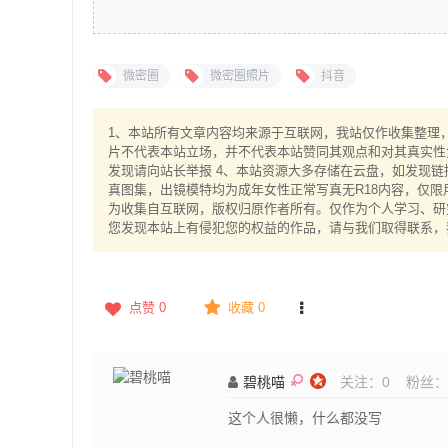
微密圈
微密圈照片
抖音
1、本站所有文章内容均来源于互联网，我站仅作收集整理，V
片不代表本站立场，并不代表本站赞同其观点和对其真实性
发现请向站长举报 4、本站资源大多存储在云盘，如发现链
真图集，出镜模特均为成年女性正常写真无R18内容，仅限
为收集自互联网，版权归原作者所有。仅作为个人学习、研究
您发现本站上有侵犯您的权益的作品，请与我们取得联系，
点赞
0
收藏 0
碧桃喵
关注：
0
粉丝：
这个人很懒，什么都没写