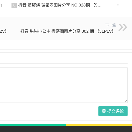
抖音 童锣烧 微密圈图片分享 NO.028期 【5P6V】最新至：2025.4.9
21
6
2
下一篇
2V】
抖音 琳琳小公主 微密圈图片分享 002 期 【31P1V】
提交评论