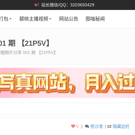
站长微信/QQ：3203693429
打包
碧桃主播视频
网站公告
图喵秘闻
 期 【21P5V】
图片分享 001 期 【21P5V】
0
|
抢沙发
|
隐藏边栏