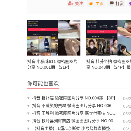
关注
主页
打赏
抖音 小猫咪611 微密圈图片
抖音 桂芬坐拍 微密圈图
分享 NO.001期 【21P】
享 NO.043期 【24P】
至：2024.7.25
你可能也喜欢
♥
抖音 相扑猫 微密圈图片分享 NO.004期 【8P】
05/
♥
抖音 不爱笑的赛琳 微密圈图片分享 NO.006期 【32P7V 最新至：2023.9.11
05/
♥
抖音 王胜利 微密圈图片分享 嘉宾付费帖 NO.015期 【12P2V】最新至：2023.8.23
05/
♥
抖音 铁岭县刘辉商店 微密圈图片分享 NO.005期 【8P】最新至：2023.10.22
05/
♥
【抖音主播】 L露/L奈斯柔 小号烧舞直播整活 无水印（18v/601m）-下载观看
06/