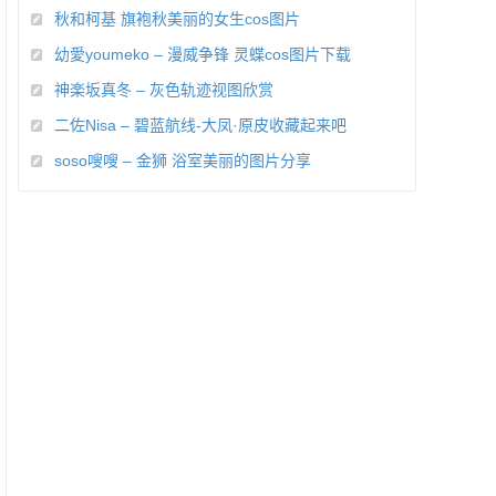
秋和柯基 旗袍秋美丽的女生cos图片
幼愛youmeko – 漫威争锋 灵蝶cos图片下载
神楽坂真冬 – 灰色轨迹视图欣赏
二佐Nisa – 碧蓝航线-大凤·原皮收藏起来吧
soso嗖嗖 – 金狮 浴室美丽的图片分享