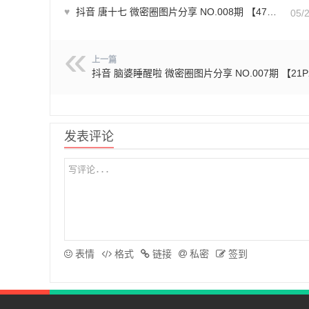
♥
抖音 唐十七 微密圈图片分享 NO.008期 【47P】
05/
上一篇
抖音 脑婆睡醒啦 微密圈图片分享 NO.007期 【21P
发表评论
表情
格式
链接
私密
签到