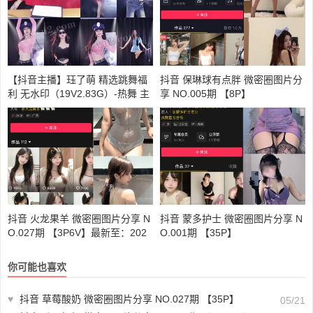
【抖音主播】珏了萌 精选跳舞福
抖音 保琳球有点胖 微密圈图片分
利 无水印（19V2.83G）-热舞 主
享 NO.005期 【8P】
播
抖音 火龙果羊 微密圈图片分享 N
抖音 蒙多护士 微密圈图片分享 N
O.027期 【3P6V】最新至：202
O.001期 【35P】
4.9.30
你可能也喜欢
♥
抖音 草莓酸奶 微密圈图片分享 NO.027期 【35P】
05/21