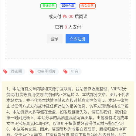
普通会员
超级会员
永久会员
或支付
5.00
后阅读
已有
0
人支付
登录
立即注册
微密圈
微密圈照片
抖音
1、本站所有文章内容均来源于互联网，我站仅作收集整理，VIP/积分
赞助/打赏等费用仅为维持网站正常运转 2、本站部分文章、图片不代表
本站立场，并不代表本站赞同其观点和对其真实性负责 3、本站一律禁
止以任何方式发布或转载任何违法的相关信息，访客发现请向站长举报
4、本站资源大多存储在云盘，如发现链接失效，请联系我们，我们会
第一时间更新 5、本站分享的高质量高清写真图集，出镜模特均为成年
女性正常写真无R18内容，仅限用于摄影爱好者提供素材与鉴赏学习
6、本站所有文章、图片、资源等均为收集自互联网，版权归原作者所
有。仅作为个人学习、研究以及欣赏!请在下载后24小时内删除。共同