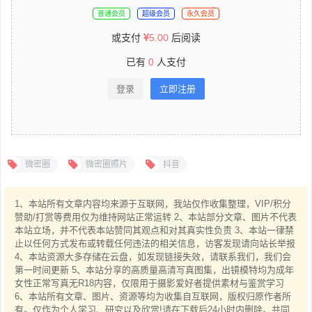
普通会员
超级会员
永久会员
或支付
5.00
后阅读
已有
0
人支付
登录
立即注册
微密圈
微密圈照片
抖音
1、本站所有文章内容均来源于互联网，我站仅作收集整理，VIP/积分
赞助/打赏等费用仅为维持网站正常运转 2、本站部分文章、图片不代表
本站立场，并不代表本站赞同其观点和对其真实性负责 3、本站一律禁
止以任何方式发布或转载任何违法的相关信息，访客发现请向站长举报
4、本站资源大多存储在云盘，如发现链接失效，请联系我们，我们会
第一时间更新 5、本站分享的高质量高清写真图集，出镜模特均为成年
女性正常写真无R18内容，仅限用于摄影爱好者提供素材与鉴赏学习
6、本站所有文章、图片、资源等均为收集自互联网，版权归原作者所
有。仅作为个人学习、研究以及欣赏!请在下载后24小时内删除。共同