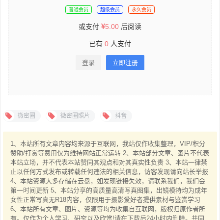
普通会员
超级会员
永久会员
或支付
5.00
后阅读
已有
0
人支付
登录
立即注册
微密圈
微密圈照片
抖音
1、本站所有文章内容均来源于互联网，我站仅作收集整理，VIP/积分
赞助/打赏等费用仅为维持网站正常运转 2、本站部分文章、图片不代表
本站立场，并不代表本站赞同其观点和对其真实性负责 3、本站一律禁
止以任何方式发布或转载任何违法的相关信息，访客发现请向站长举报
4、本站资源大多存储在云盘，如发现链接失效，请联系我们，我们会
第一时间更新 5、本站分享的高质量高清写真图集，出镜模特均为成年
女性正常写真无R18内容，仅限用于摄影爱好者提供素材与鉴赏学习
6、本站所有文章、图片、资源等均为收集自互联网，版权归原作者所
有。仅作为个人学习、研究以及欣赏!请在下载后24小时内删除。共同