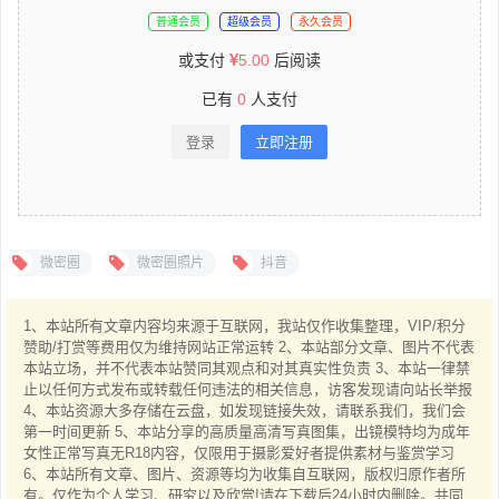
普通会员
超级会员
永久会员
或支付
5.00
后阅读
已有
0
人支付
登录
立即注册
微密圈
微密圈照片
抖音
1、本站所有文章内容均来源于互联网，我站仅作收集整理，VIP/积分
赞助/打赏等费用仅为维持网站正常运转 2、本站部分文章、图片不代表
本站立场，并不代表本站赞同其观点和对其真实性负责 3、本站一律禁
止以任何方式发布或转载任何违法的相关信息，访客发现请向站长举报
4、本站资源大多存储在云盘，如发现链接失效，请联系我们，我们会
第一时间更新 5、本站分享的高质量高清写真图集，出镜模特均为成年
女性正常写真无R18内容，仅限用于摄影爱好者提供素材与鉴赏学习
6、本站所有文章、图片、资源等均为收集自互联网，版权归原作者所
有。仅作为个人学习、研究以及欣赏!请在下载后24小时内删除。共同