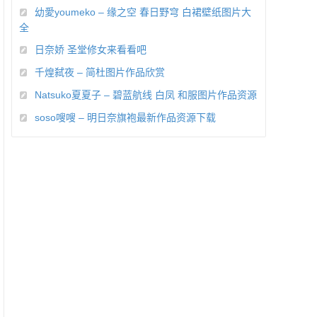
幼愛youmeko – 缘之空 春日野穹 白裙壁纸图片大
全
日奈娇 圣堂修女来看看吧
千煌弑夜 – 简杜图片作品欣赏
Natsuko夏夏子 – 碧蓝航线 白凤 和服图片作品资源
soso嗖嗖 – 明日奈旗袍最新作品资源下载