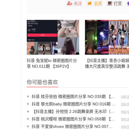
关注
主页
打赏
抖音 兔宝妮to 微密圈图片分
【抖音主播】青杏小姐姐
享 NO.011期 【36P2V】
播大尺度真空整活跳舞 
一字马 反差满满！(4V3分
素材分享
你可能也喜欢
♥
抖音 桂芬坐拍 微密圈图片分享 NO.035期 【23P】最新至：2024.5.13
05/
♥
抖音 黎允熙baby 微密圈图片分享 NO.016期 【19P】
05/
♥
【抖音主播】孙悦悦 2.26跳舞录屏 无水印（4v/839m）-主播热舞视频
06/
♥
抖音 桃沢樱呀 微密圈图片分享 NO.058期 【28P2V】
05/
♥
抖音 不爱穿shoes 微密圈图片分享 NO.007期 【20P4V】最新至：2023.6.21
05/