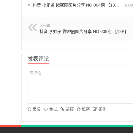
♥
抖音 小尾酱 微密圈图片分享 NO.004期 【13P1V】最新至：2023.10.26
05/
上一篇
抖音 李妙子 微密圈图片分享 NO.008期 【18P】
发表评论
表情
格式
链接
私密
签到