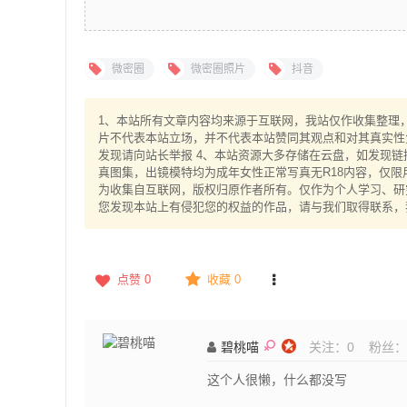
微密圈
微密圈照片
抖音
1、本站所有文章内容均来源于互联网，我站仅作收集整理，V
片不代表本站立场，并不代表本站赞同其观点和对其真实性
发现请向站长举报 4、本站资源大多存储在云盘，如发现链
真图集，出镜模特均为成年女性正常写真无R18内容，仅限
为收集自互联网，版权归原作者所有。仅作为个人学习、研究
您发现本站上有侵犯您的权益的作品，请与我们取得联系，
点赞
0
收藏 0
碧桃喵
关注：
0
粉丝：
这个人很懒，什么都没写