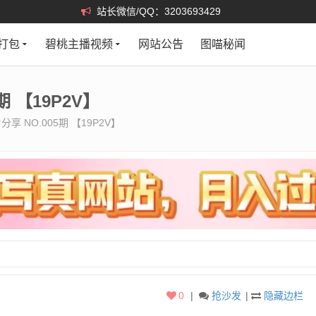
站长微信/QQ：3203693429
打包
碧桃主播视频
网站公告
图喵秘闻
 【19P2V】
享 NO.005期 【19P2V】
0
|
抢沙发
|
隐藏边栏