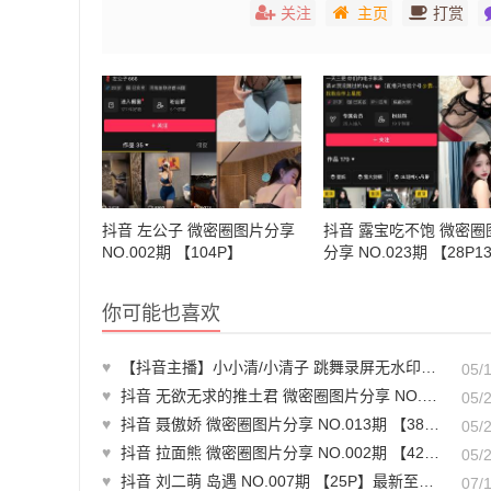
关注
主页
打赏
抖音 左公子 微密圈图片分享
抖音 露宝吃不饱 微密圈
NO.002期 【104P】
分享 NO.023期 【28P1
你可能也喜欢
♥
【抖音主播】小小清/小清子 跳舞录屏无水印（12v/1.25g）-素材下载
05/
♥
抖音 无欲无求的推土君 微密圈图片分享 NO.013期 【61P1V】
05/
♥
抖音 聂傲娇 微密圈图片分享 NO.013期 【38P】
05/
♥
抖音 拉面熊 微密圈图片分享 NO.002期 【42P】
05/
♥
抖音 刘二萌 岛遇 NO.007期 【25P】最新至：2025.6.18
07/