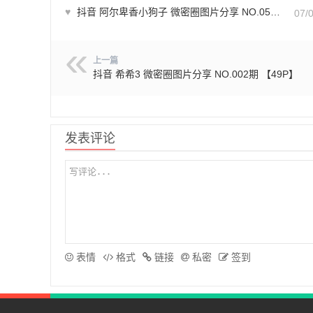
♥
抖音 阿尔卑香小狗子 微密圈图片分享 NO.051期 【33P】最新至：2024.6.30
07/
上一篇
抖音 希希3 微密圈图片分享 NO.002期 【49P】
发表评论
表情
格式
链接
私密
签到