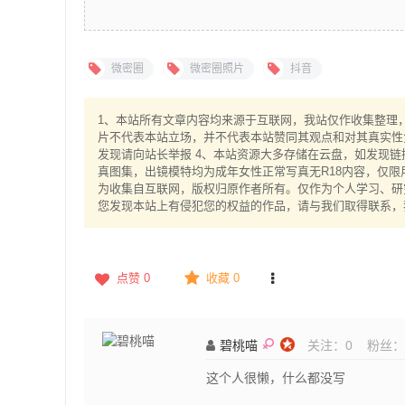
微密圈
微密圈照片
抖音
1、本站所有文章内容均来源于互联网，我站仅作收集整理，V
片不代表本站立场，并不代表本站赞同其观点和对其真实性
发现请向站长举报 4、本站资源大多存储在云盘，如发现链
真图集，出镜模特均为成年女性正常写真无R18内容，仅限
为收集自互联网，版权归原作者所有。仅作为个人学习、研究
您发现本站上有侵犯您的权益的作品，请与我们取得联系，
点赞
0
收藏 0
碧桃喵
关注：
0
粉丝：
这个人很懒，什么都没写