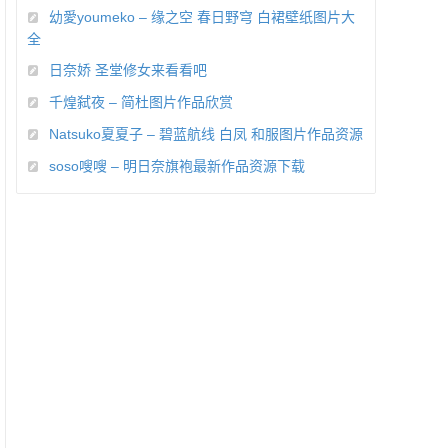
幼愛youmeko – 缘之空 春日野穹 白裙壁纸图片大
全
日奈娇 圣堂修女来看看吧
千煌弑夜 – 简杜图片作品欣赏
Natsuko夏夏子 – 碧蓝航线 白凤 和服图片作品资源
soso嗖嗖 – 明日奈旗袍最新作品资源下载