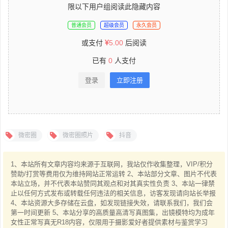
限以下用户组阅读此隐藏内容
普通会员
超级会员
永久会员
或支付
5.00
后阅读
已有
0
人支付
登录
立即注册
微密圈
微密圈照片
抖音
1、本站所有文章内容均来源于互联网，我站仅作收集整理，VIP/积分
赞助/打赏等费用仅为维持网站正常运转 2、本站部分文章、图片不代表
本站立场，并不代表本站赞同其观点和对其真实性负责 3、本站一律禁
止以任何方式发布或转载任何违法的相关信息，访客发现请向站长举报
4、本站资源大多存储在云盘，如发现链接失效，请联系我们，我们会
第一时间更新 5、本站分享的高质量高清写真图集，出镜模特均为成年
女性正常写真无R18内容，仅限用于摄影爱好者提供素材与鉴赏学习