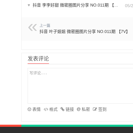
♥
抖音 李李好甜 微密圈图片分享 NO.011期 【54P】
05/
上一篇
抖音 叶子姐姐 微密圈图片分享 NO.011期 【7V】
发表评论
表情
格式
链接
私密
签到