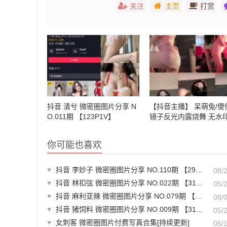
关注
主页
打赏
抖音 清兮 微密圈图片分享 N
【抖音主播】 呆萌兔/傻
O.011期 【123P1V】
镜子反光内露烧舞 无水
v/234m）-真人热舞
你可能也喜欢
♥
抖音 李妙子 微密圈图片分享 NO.110期 【29P】最新至：2024.8.26
08/
♥
抖音 林扣弦 微密圈图片分享 NO.022期 【31P】
05/
♥
抖音 麻利亚辣 微密圈图片分享 NO.079期 【40P】最新至：2024.8.1
08/
♥
抖音 猪饲料 微密圈图片分享 NO.009期 【31P3V】最新至：2024.5.16
05/
♥
女刺客 微密圈图片付费写真合集[持续更新]
05/