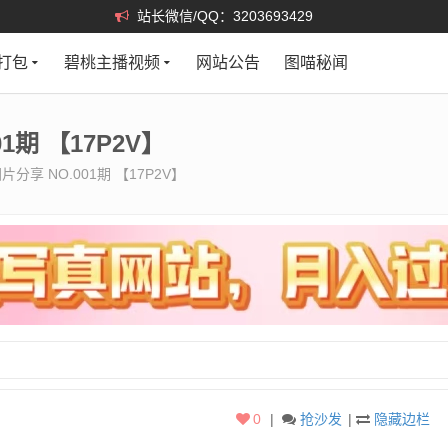
站长微信/QQ：3203693429
打包
碧桃主播视频
网站公告
图喵秘闻
1期 【17P2V】
分享 NO.001期 【17P2V】
0
|
抢沙发
|
隐藏边栏