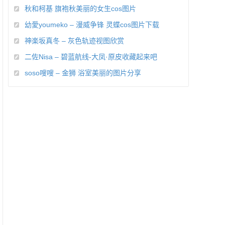
秋和柯基 旗袍秋美丽的女生cos图片
幼愛youmeko – 漫威争锋 灵蝶cos图片下载
神楽坂真冬 – 灰色轨迹视图欣赏
二佐Nisa – 碧蓝航线-大凤·原皮收藏起来吧
soso嗖嗖 – 金狮 浴室美丽的图片分享