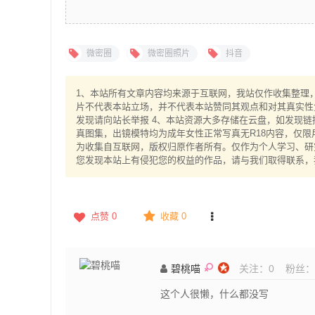
微密圈
微密圈照片
抖音
1、本站所有文章内容均来源于互联网，我站仅作收集整理，V
片不代表本站立场，并不代表本站赞同其观点和对其真实性
发现请向站长举报 4、本站资源大多存储在云盘，如发现链
真图集，出镜模特均为成年女性正常写真无R18内容，仅限
为收集自互联网，版权归原作者所有。仅作为个人学习、研究
您发现本站上有侵犯您的权益的作品，请与我们取得联系，
点赞
0
收藏 0
碧桃喵
关注：
0
粉丝：
这个人很懒，什么都没写