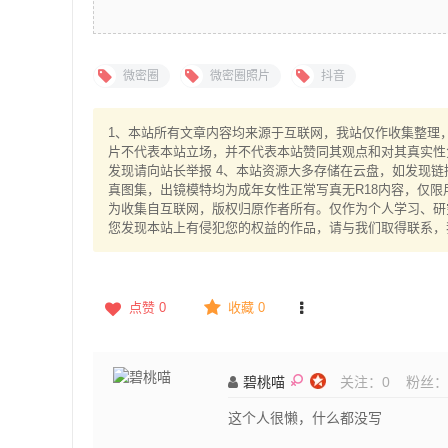
微密圈
微密圈照片
抖音
1、本站所有文章内容均来源于互联网，我站仅作收集整理，V
片不代表本站立场，并不代表本站赞同其观点和对其真实性
发现请向站长举报 4、本站资源大多存储在云盘，如发现链
真图集，出镜模特均为成年女性正常写真无R18内容，仅限
为收集自互联网，版权归原作者所有。仅作为个人学习、研究
您发现本站上有侵犯您的权益的作品，请与我们取得联系，
点赞
0
收藏 0
碧桃喵
关注：
0
粉丝：
这个人很懒，什么都没写