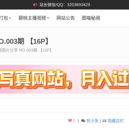
站长微信/QQ：3203693429
打包
碧桃主播视频
网站公告
图喵秘闻
.003期 【16P】
圈图片分享 NO.003期 【16P】
0
|
抢沙发
|
隐藏边栏