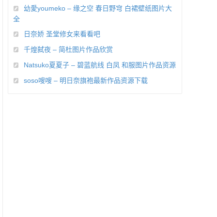
幼愛youmeko – 缘之空 春日野穹 白裙壁纸图片大
全
日奈娇 圣堂修女来看看吧
千煌弑夜 – 简杜图片作品欣赏
Natsuko夏夏子 – 碧蓝航线 白凤 和服图片作品资源
soso嗖嗖 – 明日奈旗袍最新作品资源下载