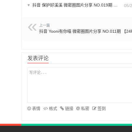
♥
抖音 保护好溪溪 微密圈图片分享 NO.019期 【5P2V】最新至：2023.6.10
05/
上一篇
抖音 Yooni有你喵 微密圈图片分享 NO.011期 【24
发表评论
表情
格式
链接
私密
签到