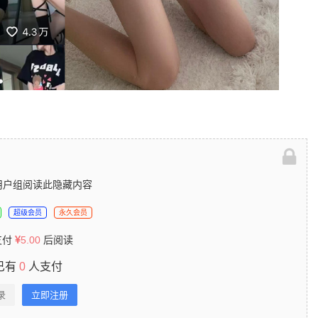
用户组阅读此隐藏内容
超级会员
永久会员
支付
5.00
后阅读
已有
0
人支付
录
立即注册