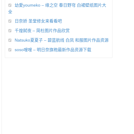
幼愛youmeko – 缘之空 春日野穹 白裙壁纸图片大
全
日奈娇 圣堂修女来看看吧
千煌弑夜 – 简杜图片作品欣赏
Natsuko夏夏子 – 碧蓝航线 白凤 和服图片作品资源
soso嗖嗖 – 明日奈旗袍最新作品资源下载