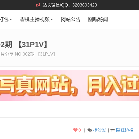
站长微信/QQ：3203693429
打包
碧桃主播视频
网站公告
图喵秘闻
2期 【31P1V】
分享 NO.002期 【31P1V】
0
|
抢沙发
|
隐藏边栏