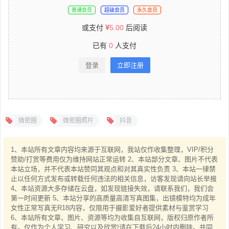
普通会员
超级会员
永久会员
或支付
5.00
后阅读
已有
0
人支付
登录
立即注册
微密圈
微密圈照片
抖音
1、本站所有文章内容均来源于互联网，我站仅作收集整理，VIP/积分
赞助/打赏等费用仅为维持网站正常运转 2、本站部分文章、图片不代表
本站立场，并不代表本站赞同其观点和对其真实性负责 3、本站一律禁
止以任何方式发布或转载任何违法的相关信息，访客发现请向站长举报
4、本站资源大多存储在云盘，如发现链接失效，请联系我们，我们会
第一时间更新 5、本站分享的高质量高清写真图集，出镜模特均为成年
女性正常写真无R18内容，仅限用于摄影爱好者提供素材与鉴赏学习
6、本站所有文章、图片、资源等均为收集自互联网，版权归原作者所
有。仅作为个人学习、研究以及欣赏!请在下载后24小时内删除。共同