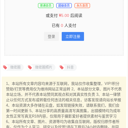
普通会员
超级会员
永久会员
或支付
5.00
后阅读
已有
0
人支付
登录
立即注册
微密圈
微密圈照片
抖音
1、本站所有文章内容均来源于互联网，我站仅作收集整理，VIP/积分
赞助/打赏等费用仅为维持网站正常运转 2、本站部分文章、图片不代表
本站立场，并不代表本站赞同其观点和对其真实性负责 3、本站一律禁
止以任何方式发布或转载任何违法的相关信息，访客发现请向站长举报
4、本站资源大多存储在云盘，如发现链接失效，请联系我们，我们会
第一时间更新 5、本站分享的高质量高清写真图集，出镜模特均为成年
女性正常写真无R18内容，仅限用于摄影爱好者提供素材与鉴赏学习
6、本站所有文章、图片、资源等均为收集自互联网，版权归原作者所
有。仅作为个人学习、研究以及欣赏!请在下载后24小时内删除。共同