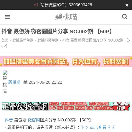
站长微信/QQ：3203693429
碧桃喵
抖音 聂傲娇 微密圈图片分享 NO.002期 【50P】
首页
»
碧桃最新单期
»
碧桃抖微单期
»
抖音 聂傲娇 微密圈图片分享 NO.002期 【5
0P】
碧桃喵
2024-05-20 21:22
抖音
聂傲娇
微密圈
图片分享 NO.002期 【50P】
- 尊重是相互的，请先阅读《新人必读》：
》》点击查看《《