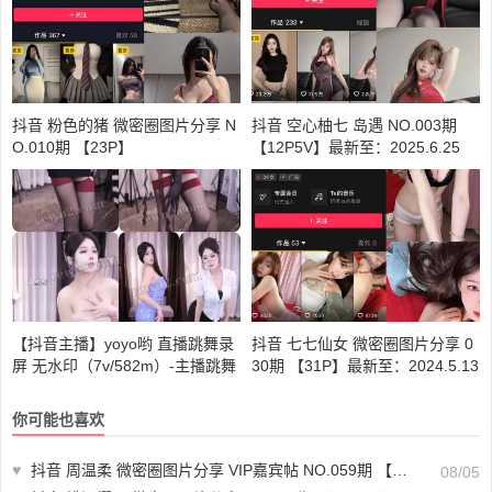
抖音 粉色的猪 微密圈图片分享 N
抖音 空心柚七 岛遇 NO.003期
O.010期 【23P】
【12P5V】最新至：2025.6.25
【抖音主播】yoyo哟 直播跳舞录
抖音 七七仙女 微密圈图片分享 0
屏 无水印（7v/582m）-主播跳舞
30期 【31P】最新至：2024.5.13
下载
你可能也喜欢
♥
抖音 周温柔 微密圈图片分享 VIP嘉宾帖 NO.059期 【33P】最新至：2024.8.2
08/05