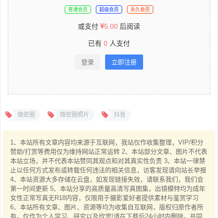
普通会员
超级会员
永久会员
或支付
5.00
后阅读
已有
0
人支付
登录
立即注册
微密圈
微密圈照片
抖音
1、本站所有文章内容均来源于互联网，我站仅作收集整理，VIP/积分
赞助/打赏等费用仅为维持网站正常运转 2、本站部分文章、图片不代表
本站立场，并不代表本站赞同其观点和对其真实性负责 3、本站一律禁
止以任何方式发布或转载任何违法的相关信息，访客发现请向站长举报
4、本站资源大多存储在云盘，如发现链接失效，请联系我们，我们会
第一时间更新 5、本站分享的高质量高清写真图集，出镜模特均为成年
女性正常写真无R18内容，仅限用于摄影爱好者提供素材与鉴赏学习
6、本站所有文章、图片、资源等均为收集自互联网，版权归原作者所
有。仅作为个人学习、研究以及欣赏!请在下载后24小时内删除。共同