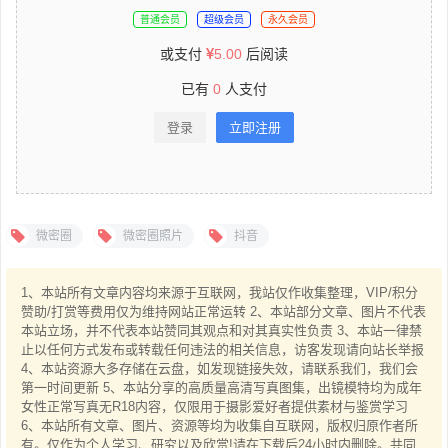
普通会员
超级会员
永久会员
或支付
5.00
后阅读
已有
0
人支付
登录
立即注册
微密圈
微密圈照片
抖音
1、本站所有文章内容均来源于互联网，我站仅作收集整理，VIP/积分
赞助/打赏等费用仅为维持网站正常运转 2、本站部分文章、图片不代表
本站立场，并不代表本站赞同其观点和对其真实性负责 3、本站一律禁
止以任何方式发布或转载任何违法的相关信息，访客发现请向站长举报
4、本站资源大多存储在云盘，如发现链接失效，请联系我们，我们会
第一时间更新 5、本站分享的高质量高清写真图集，出镜模特均为成年
女性正常写真无R18内容，仅限用于摄影爱好者提供素材与鉴赏学习
6、本站所有文章、图片、资源等均为收集自互联网，版权归原作者所
有。仅作为个人学习、研究以及欣赏!请在下载后24小时内删除。共同