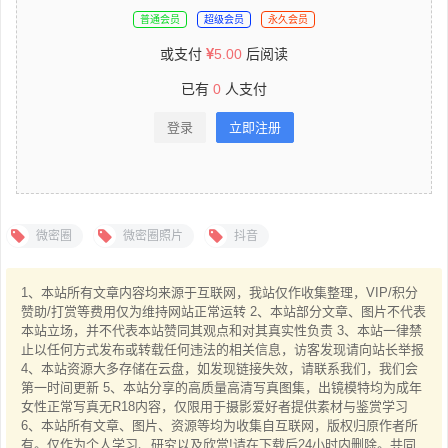
普通会员
超级会员
永久会员
或支付
5.00
后阅读
已有
0
人支付
登录
立即注册
微密圈
微密圈照片
抖音
1、本站所有文章内容均来源于互联网，我站仅作收集整理，VIP/积分
赞助/打赏等费用仅为维持网站正常运转 2、本站部分文章、图片不代表
本站立场，并不代表本站赞同其观点和对其真实性负责 3、本站一律禁
止以任何方式发布或转载任何违法的相关信息，访客发现请向站长举报
4、本站资源大多存储在云盘，如发现链接失效，请联系我们，我们会
第一时间更新 5、本站分享的高质量高清写真图集，出镜模特均为成年
女性正常写真无R18内容，仅限用于摄影爱好者提供素材与鉴赏学习
6、本站所有文章、图片、资源等均为收集自互联网，版权归原作者所
有。仅作为个人学习、研究以及欣赏!请在下载后24小时内删除。共同