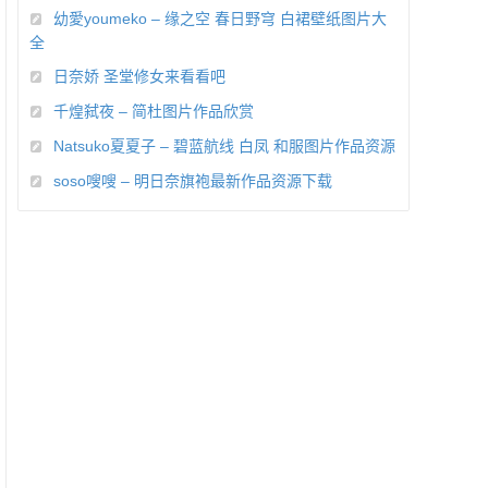
幼愛youmeko – 缘之空 春日野穹 白裙壁纸图片大
全
日奈娇 圣堂修女来看看吧
千煌弑夜 – 简杜图片作品欣赏
Natsuko夏夏子 – 碧蓝航线 白凤 和服图片作品资源
soso嗖嗖 – 明日奈旗袍最新作品资源下载