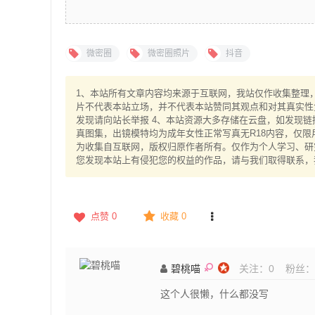
微密圈
微密圈照片
抖音
1、本站所有文章内容均来源于互联网，我站仅作收集整理，V
片不代表本站立场，并不代表本站赞同其观点和对其真实性
发现请向站长举报 4、本站资源大多存储在云盘，如发现链
真图集，出镜模特均为成年女性正常写真无R18内容，仅限
为收集自互联网，版权归原作者所有。仅作为个人学习、研究
您发现本站上有侵犯您的权益的作品，请与我们取得联系，
点赞
0
收藏 0
碧桃喵
关注：
0
粉丝：
这个人很懒，什么都没写