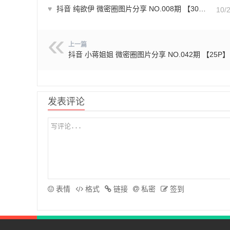
♥
抖音 纯欲伊 微密圈图片分享 NO.008期 【30P】最新至：2024.9.19
10/
上一篇
抖音 小蒋姐姐 微密圈图片分享 NO.042期 【25P】
发表评论
表情
格式
链接
私密
签到