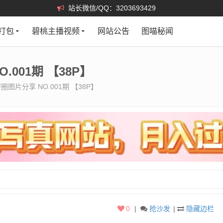
站长微信/QQ：3203693429
打包
碧桃主播视频
网站公告
图喵秘闻
001期 【38P】
图片分享 NO.001期 【38P】
0
|
抢沙发
|
隐藏边栏